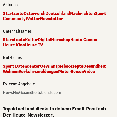
Aktuelles
Startseite
Österreich
Deutschland
Nachrichten
Sport
Community
Wetter
Newsletter
Unterhaltsames
Stars
Leute
Kultur
Digital
Horoskop
Heute Games
Heute Kino
Heute TV
Nützliches
Sport Datencenter
Gewinnspiele
Rezepte
Gesundheit
Wohnen
Verkehrsmeldungen
Motor
Reisen
Video
Externe Angebote
NewsFlix
Gesundheitstrends.com
Topaktuell und direkt in deinem Email-Postfach.
Der Heute-Newsletter.