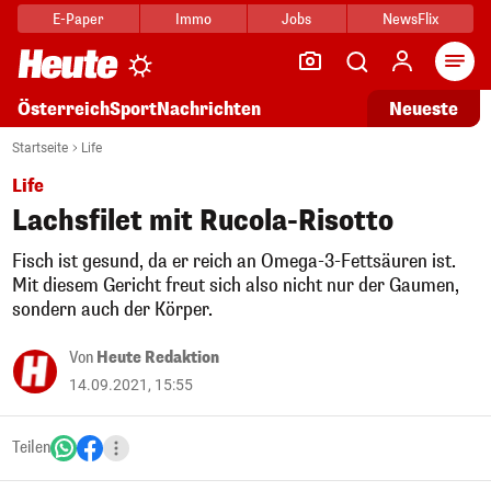
E-Paper
Immo
Jobs
NewsFlix
Arti
Österreich
Sport
Nachrichten
Neueste
Startseite
Life
Life
Lachsfilet mit Rucola-Risotto
Fisch ist gesund, da er reich an Omega-3-Fettsäuren ist.
Mit diesem Gericht freut sich also nicht nur der Gaumen,
sondern auch der Körper.
Von
Heute Redaktion
14.09.2021, 15:55
Teilen