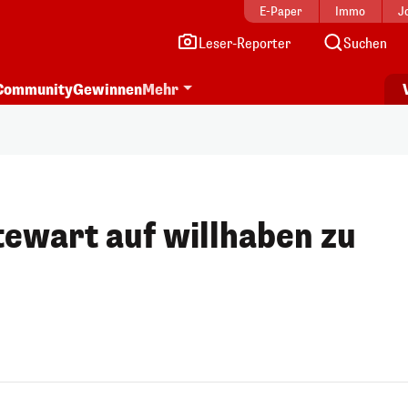
E-Paper
Immo
J
Leser-Reporter
Suchen
Community
Gewinnen
Mehr
ewart auf willhaben zu