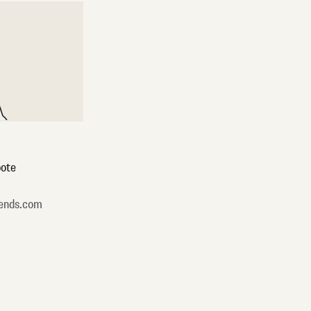
ote
ends.com