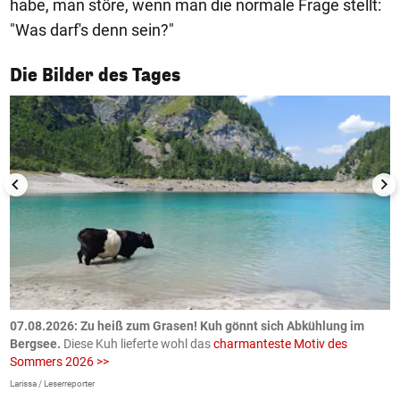
habe, man störe, wenn man die normale Frage stellt:
"Was darf's denn sein?"
1/50
Die Bilder des Tages
ch
07.08.2026: Zu heiß zum Grasen! Kuh gönnt sich Abkühlung im
0
Bergsee.
Diese Kuh lieferte wohl das
charmanteste Motiv des
S
Sommers 2026 >>
a
>
Larissa / Leserreporter