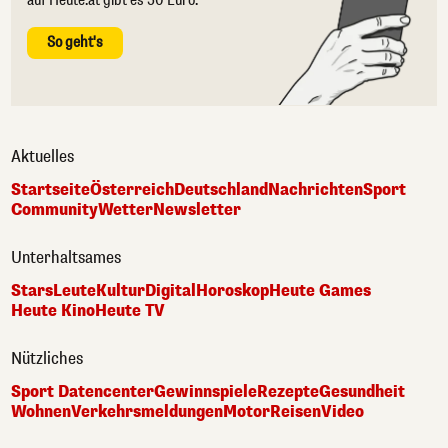
auf Heute.at gibt es 50 Euro.
So geht's
Aktuelles
Startseite
Österreich
Deutschland
Nachrichten
Sport
Community
Wetter
Newsletter
Unterhaltsames
Stars
Leute
Kultur
Digital
Horoskop
Heute Games
Heute Kino
Heute TV
Nützliches
Sport Datencenter
Gewinnspiele
Rezepte
Gesundheit
Wohnen
Verkehrsmeldungen
Motor
Reisen
Video