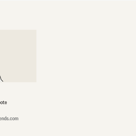
ote
ends.com