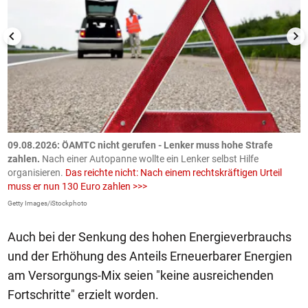
09.08.2026: ÖAMTC nicht gerufen - Lenker muss hohe Strafe
0
en
zahlen.
Nach einer Autopanne wollte ein Lenker selbst Hilfe
H
organisieren.
Das reichte nicht: Nach einem rechtskräftigen Urteil
u
muss er nun 130 Euro zahlen >>>
m
Getty Images/iStockphoto
Fa
Auch bei der Senkung des hohen Energieverbrauchs
und der Erhöhung des Anteils Erneuerbarer Energien
am Versorgungs-Mix seien "keine ausreichenden
Fortschritte" erzielt worden.