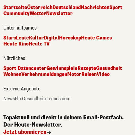
Startseite
Österreich
Deutschland
Nachrichten
Sport
Community
Wetter
Newsletter
Unterhaltsames
Stars
Leute
Kultur
Digital
Horoskop
Heute Games
Heute Kino
Heute TV
Nützliches
Sport Datencenter
Gewinnspiele
Rezepte
Gesundheit
Wohnen
Verkehrsmeldungen
Motor
Reisen
Video
Externe Angebote
NewsFlix
Gesundheitstrends.com
Topaktuell und direkt in deinem Email-Postfach.
Der Heute-Newsletter.
Jetzt abonnieren