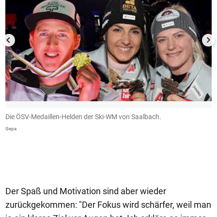
Die ÖSV-Medaillen-Helden der Ski-WM von Saalbach.
E
k
Gepa
m
s
e
s
G
Der Spaß und Motivation sind aber wieder
zurückgekommen: "Der Fokus wird schärfer, weil man