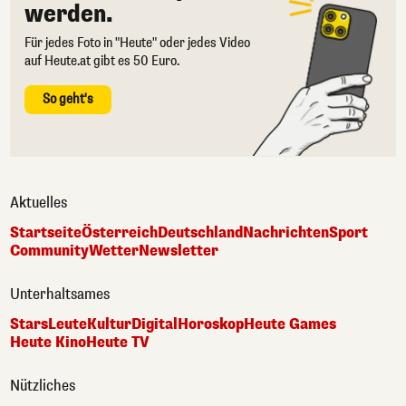
werden.
Für jedes Foto in "Heute" oder jedes Video
auf Heute.at gibt es 50 Euro.
So geht's
Aktuelles
Startseite
Österreich
Deutschland
Nachrichten
Sport
Community
Wetter
Newsletter
Unterhaltsames
Stars
Leute
Kultur
Digital
Horoskop
Heute Games
Heute Kino
Heute TV
Nützliches