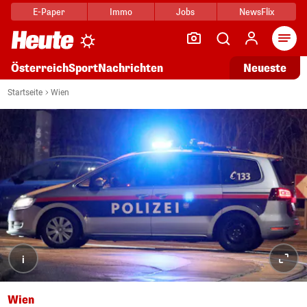
E-Paper
Immo
Jobs
NewsFlix
Arti
Österreich
Sport
Nachrichten
Neueste
Startseite
Wien
i
Wien