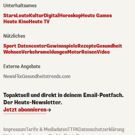
Unterhaltsames
Stars
Leute
Kultur
Digital
Horoskop
Heute Games
Heute Kino
Heute TV
Nützliches
Sport Datencenter
Gewinnspiele
Rezepte
Gesundheit
Wohnen
Verkehrsmeldungen
Motor
Reisen
Video
Externe Angebote
NewsFlix
Gesundheitstrends.com
Topaktuell und direkt in deinem Email-Postfach.
Der Heute-Newsletter.
Jetzt abonnieren
Impressum
Tarife & Mediadaten
TTPA
Datenschutzerklärung