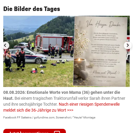
1/50
Die Bilder des Tages
m
08.08.2026: Emotionale Worte von Mama (36) gehen unter die
0
Haut.
Bei einem tragischen Traktorunfall verlor Sarah ihren Partner
B
und ihre sechsjährige Tochter.
Nach einer riesigen Spendenwelle
S
meldet sich die 36-Jährige zu Wort >>>
La
Facebook FF Satteins / gofundme.com, Screenshot / "Heute"-Montage