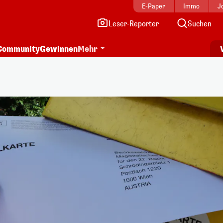
E-Paper
Immo
J
Leser-Reporter
Suchen
Community
Gewinnen
Mehr