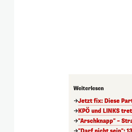
Weiterlesen
Jetzt fix: Diese Pa
KPÖ und LINKS trete
"Arschknapp" – Stra
"Darf nicht sein": 1