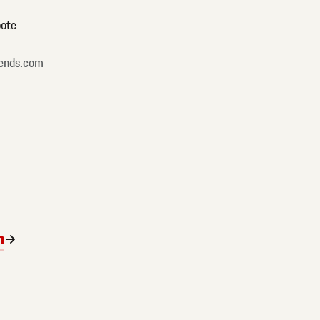
ote
ends.com
n