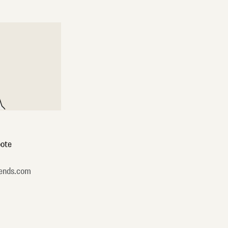
ote
ends.com