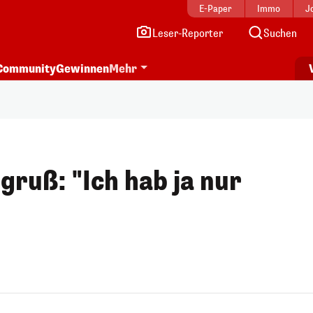
E-Paper
Immo
J
Leser-Reporter
Suchen
Community
Gewinnen
Mehr
gruß: "Ich hab ja nur