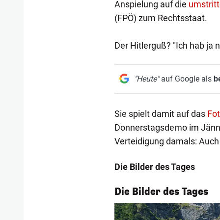
Anspielung auf die
umstrit
(FPÖ) zum Rechtsstaat.
Der Hitlerguß? "Ich hab ja 
"Heute"
auf Google als
b
Sie spielt damit auf das
Fot
Donnerstagsdemo im Jänner
Verteidigung damals: Auch
Die Bilder des Tages
1/55
Die Bilder des Tages