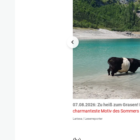
tzte.
Zu einem tragischen
07.08.2026: Zu heiß zum Grasen! 
igen gekommen.
Bei einem Frontal-
charmanteste Motiv des Sommers
Larissa / Leserreporter