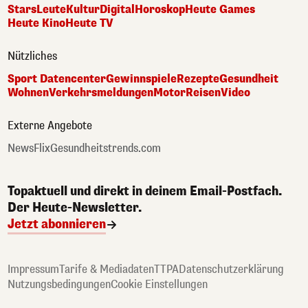
Stars
Leute
Kultur
Digital
Horoskop
Heute Games
Heute Kino
Heute TV
Nützliches
Sport Datencenter
Gewinnspiele
Rezepte
Gesundheit
Wohnen
Verkehrsmeldungen
Motor
Reisen
Video
Externe Angebote
NewsFlix
Gesundheitstrends.com
Topaktuell und direkt in deinem Email-Postfach.
Der Heute-Newsletter.
Jetzt abonnieren
Impressum
Tarife & Mediadaten
TTPA
Datenschutzerklärung
Nutzungsbedingungen
Cookie Einstellungen