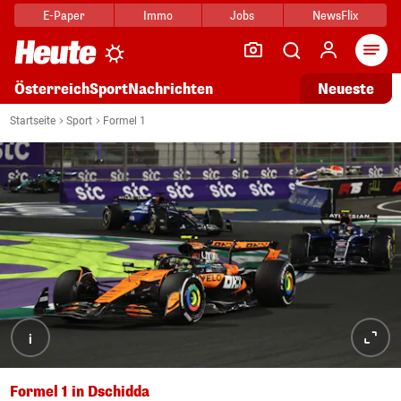
E-Paper
Immo
Jobs
NewsFlix
Arti
Österreich
Sport
Nachrichten
Neueste
Startseite
Sport
Formel 1
i
Formel 1 in Dschidda