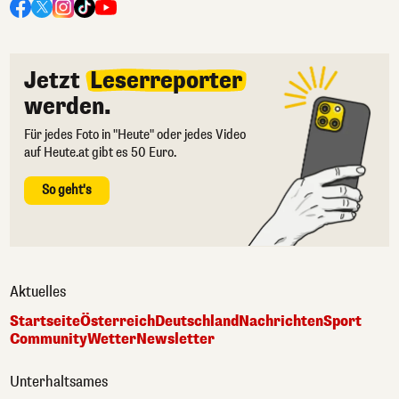
Jetzt
Leserreporter
werden.
Für jedes Foto in "Heute" oder jedes Video
auf Heute.at gibt es 50 Euro.
So geht's
Aktuelles
Startseite
Österreich
Deutschland
Nachrichten
Sport
Community
Wetter
Newsletter
Unterhaltsames