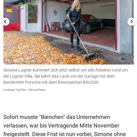
te
Simone Lugner kümmert sich jetzt selbst um alle Arbeiten rund um
I
die Lugner-Villa. Sie kehrt das Laub vor der Garage mit dem
n
berühmten Porsche mit dem Kennzeichen BAU200.
e
Andreas Tischler / Vienna Press
An
Sofort musste "Bienchen" das Unternehmen
verlassen, war bis Vertragende Mitte November
freigestellt. Diese Frist ist nun vorbei, Simone ohne