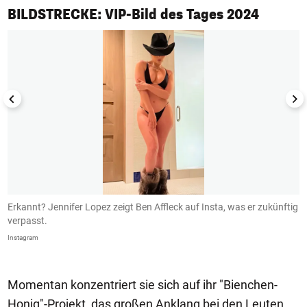
1/50
BILDSTRECKE: VIP-Bild des Tages 2024
Erkannt? Jennifer Lopez zeigt Ben Affleck auf Insta, was er zukünftig
B
verpasst.
I
Instagram
In
Momentan konzentriert sie sich auf ihr "Bienchen-
Honig"-Projekt, das großen Anklang bei den Leuten