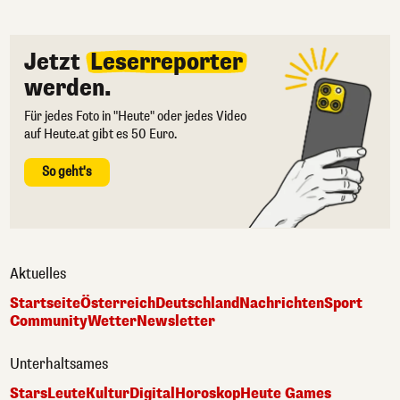
Jetzt
Leserreporter
werden.
Für jedes Foto in "Heute" oder jedes Video
auf Heute.at gibt es 50 Euro.
So geht's
Aktuelles
Startseite
Österreich
Deutschland
Nachrichten
Sport
Community
Wetter
Newsletter
Unterhaltsames
Stars
Leute
Kultur
Digital
Horoskop
Heute Games