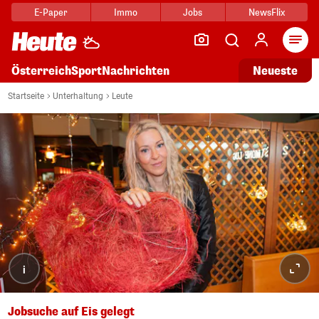
E-Paper
Immo
Jobs
NewsFlix
Arti
Österreich
Sport
Nachrichten
Neueste
Startseite
Unterhaltung
Leute
i
Jobsuche auf Eis gelegt