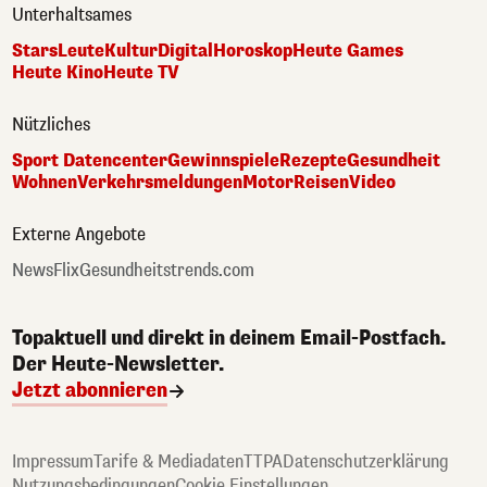
Unterhaltsames
Stars
Leute
Kultur
Digital
Horoskop
Heute Games
Heute Kino
Heute TV
Nützliches
Sport Datencenter
Gewinnspiele
Rezepte
Gesundheit
Wohnen
Verkehrsmeldungen
Motor
Reisen
Video
Externe Angebote
NewsFlix
Gesundheitstrends.com
Topaktuell und direkt in deinem Email-Postfach.
Der Heute-Newsletter.
Jetzt abonnieren
Impressum
Tarife & Mediadaten
TTPA
Datenschutzerklärung
Nutzungsbedingungen
Cookie Einstellungen