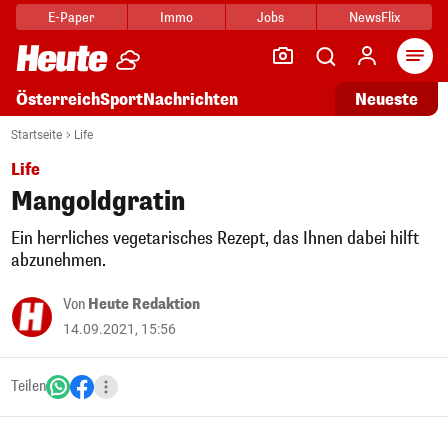
E-Paper
Immo
Jobs
NewsFlix
Arti
Österreich
Sport
Nachrichten
Neueste
Startseite
Life
Life
Mangoldgratin
Ein herrliches vegetarisches Rezept, das Ihnen dabei hilft
abzunehmen.
Von
Heute Redaktion
14.09.2021, 15:56
Teilen