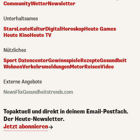
Community
Wetter
Newsletter
Unterhaltsames
Stars
Leute
Kultur
Digital
Horoskop
Heute Games
Heute Kino
Heute TV
Nützliches
Sport Datencenter
Gewinnspiele
Rezepte
Gesundheit
Wohnen
Verkehrsmeldungen
Motor
Reisen
Video
Externe Angebote
NewsFlix
Gesundheitstrends.com
Topaktuell und direkt in deinem Email-Postfach.
Der Heute-Newsletter.
Jetzt abonnieren