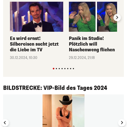
Es wird ernst!
Panik im Studio!
Silbereisen sucht jetzt
Plötzlich will
die Liebe im TV
Naschenweng fliehen
30.12.2024, 10:30
29.12.2024, 21:18
1/50
BILDSTRECKE: VIP-Bild des Tages 2024