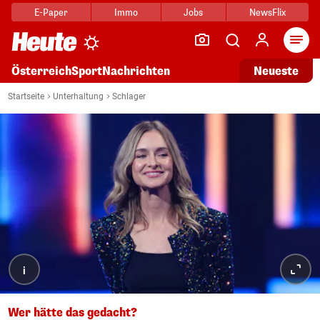
E-Paper
Immo
Jobs
NewsFlix
Arti
Österreich
Sport
Nachrichten
Neueste
Startseite
Unterhaltung
Schlager
i
Wer hätte das gedacht?