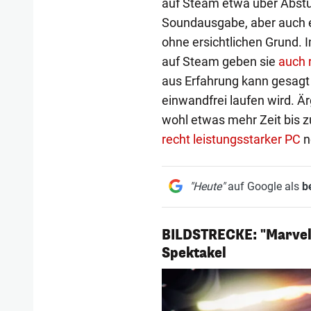
auf Steam etwa über Abst
Soundausgabe, aber auch e
ohne ersichtlichen Grund.
auf Steam geben sie
auch 
aus Erfahrung kann gesagt
einwandfrei laufen wird. Är
wohl etwas mehr Zeit bis z
recht leistungsstarker PC
n
"Heute"
auf Google als
b
BILDSTRECKE: "Marvel’
1/10
Spektakel