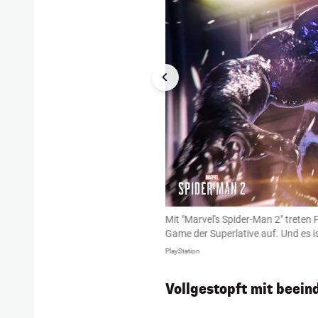
 der Superlative und als bestes
Mit "Marvel's Spider-Man 2" treten
Game der Superlative auf. Und es i
PlayStation
Vollgestopft mit beei