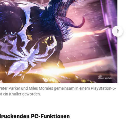
 Peter Parker und Miles Morales gemeinsam in einem PlayStation-5-
"Marv
st ein Knaller geworden.
den G
PlayStat
ndruckenden PC-Funktionen