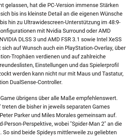
ht gelassen, hat die PC-Version immense Stärken
 sich bis ins kleinste Detail an die eigenen Wünsche
is hin zu Ultrawidescreen-Unterstützung im 48:9-
Konfigurationen mit Nvidia Surround oder AMD
er NVIDIA DLSS 3 und AMD FSR 3.1 sowie Intel XeSS
t sich auf Wunsch auch ein PlayStation-Overlay, über
tation-Trophäen verdienen und auf zahlreiche
eundeslisten, Einstellungen und das Spielerprofil
ockt werden kann nicht nur mit Maus und Tastatur,
ion DualSense-Controller.
as Game übrigens über alle Maße empfehlenswert.
 treten die bisher in jeweils separaten Games
Peter Parker und Miles Morales gemeinsam auf.
rd-Person-Perspektive, wobei "Spider-Man 2" an die
 So sind beide Spideys mittlerweile zu geliebten