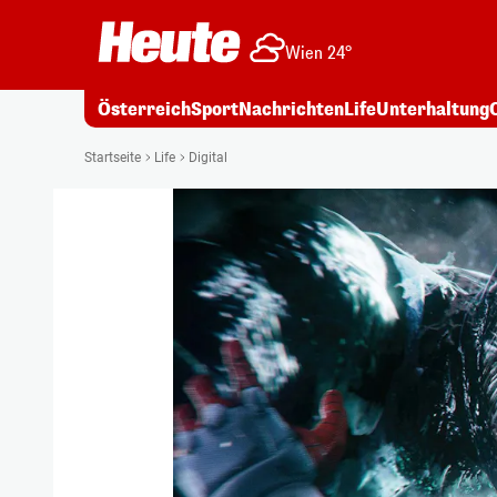
Wien 24°
Österreich
Sport
Nachrichten
Life
Unterhaltung
Startseite
Life
Digital