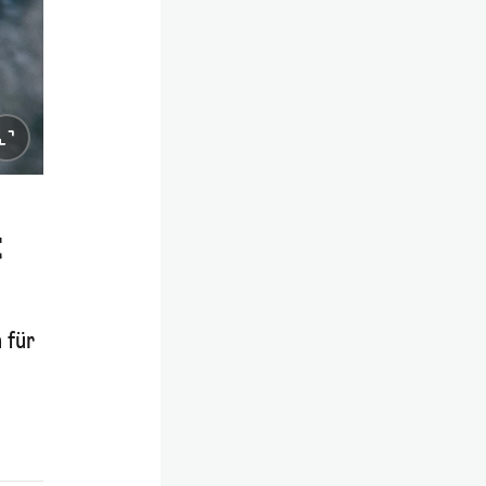
t
 für