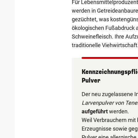
Für Lebensmittelproduzente
werden in Getreideanbaure
gezüchtet, was kostengünst
ökologischen Fußabdruck al
Schweinefleisch. Ihre Aufzu
traditionelle Viehwirtschaft
Kennzeichnungspfl
Pulver
Der neu zugelassene In
Larvenpulver von Tene
aufgeführt
werden.
Weil Verbrauchern mit 
Erzeugnisse sowie ge
Pulver eine allergische