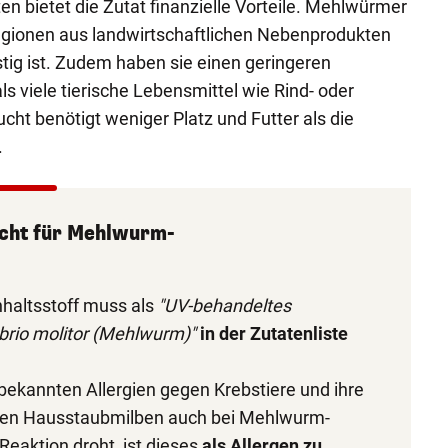
n bietet die Zutat finanzielle Vorteile. Mehlwürmer
gionen aus landwirtschaftlichen Nebenprodukten
ig ist. Zudem haben sie einen geringeren
s viele tierische Lebensmittel wie Rind- oder
cht benötigt weniger Platz und Futter als die
.
icht für Mehlwurm-
haltsstoff muss als
"UV-behandeltes
brio molitor (Mehlwurm)"
in der Zutatenliste
bekannten Allergien gegen Krebstiere und ihre
gen Hausstaubmilben auch bei Mehlwurm-
 Reaktion droht, ist dieses
als Allergen zu