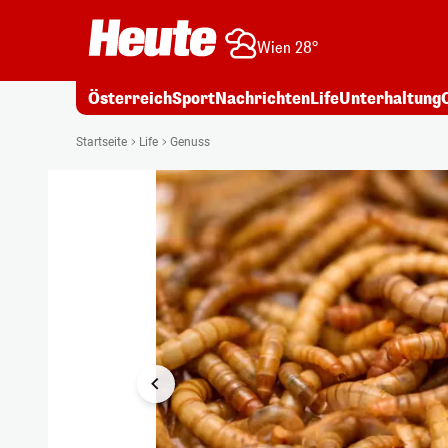
Wien 28°
Österreich
Sport
Nachrichten
Life
Unterhaltung
1/3
Startseite
Life
Genuss