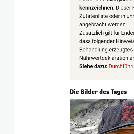
kennzeichnen
. Dieser
Zutatenliste oder in u
angebracht werden.
Zusätzlich gilt für End
dass folgender Hinwei
Behandlung erzeugtes V
Nährwertdeklaration 
Siehe dazu:
Durchführ
1/54
Die Bilder des Tages