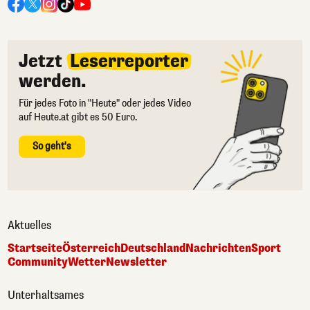
Jetzt
Leserreporter
werden.
Für jedes Foto in "Heute" oder jedes Video
auf Heute.at gibt es 50 Euro.
So geht's
Aktuelles
Startseite
Österreich
Deutschland
Nachrichten
Sport
Community
Wetter
Newsletter
Unterhaltsames