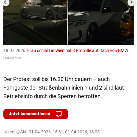
18.07.2026:
Frau schläft in Wien mit 3 Promille auf Dach von BMW
1
F
Leserreporter
Le
Der Protest soll bis 16.30 Uhr dauern – auch
Fahrgäste der Straßenbahnlinien 1 und 2 sind laut
Betriebsinfo durch die Sperren betroffen.
Jetzt kommentieren
red,
Akt. 01.04.2026, 15:31, 01.04.2026, 13:05