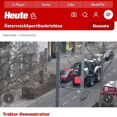
E-Paper
Immo
Jobs
NewsFlix
Arti
Österreich
Sport
Nachrichten
Neueste
Startseite
Community
i
Traktor-Demonstration