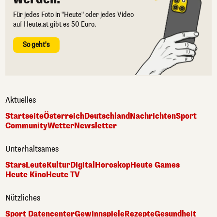
Für jedes Foto in "Heute" oder jedes Video
auf Heute.at gibt es 50 Euro.
So geht's
Aktuelles
Startseite
Österreich
Deutschland
Nachrichten
Sport
Community
Wetter
Newsletter
Unterhaltsames
Stars
Leute
Kultur
Digital
Horoskop
Heute Games
Heute Kino
Heute TV
Nützliches
Sport Datencenter
Gewinnspiele
Rezepte
Gesundheit