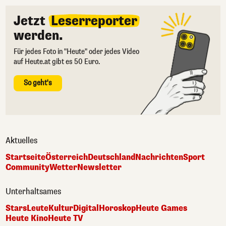
Jetzt
Leserreporter
werden.
Für jedes Foto in "Heute" oder jedes Video
auf Heute.at gibt es 50 Euro.
So geht's
Aktuelles
Startseite
Österreich
Deutschland
Nachrichten
Sport
Community
Wetter
Newsletter
Unterhaltsames
Stars
Leute
Kultur
Digital
Horoskop
Heute Games
Heute Kino
Heute TV