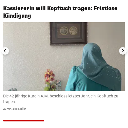
Kassiererin will Kopftuch tragen: Fristlose
1/4
Kündigung
Die 42-jährige Kurdin A.M. beschloss letztes Jahr, ein Kopftuch zu
I
tragen.
z
20min/Zoé Stoller
20