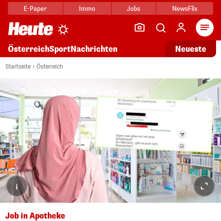
E-Paper
Immo
Jobs
NewsFlix
Arti
Österreich
Sport
Nachrichten
Neueste
Startseite
Österreich
i
Job in Apotheke