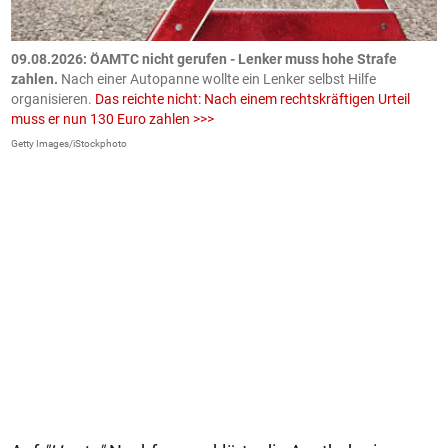
09.08.2026: ÖAMTC nicht gerufen - Lenker muss hohe Strafe
0
en
zahlen.
Nach einer Autopanne wollte ein Lenker selbst Hilfe
H
organisieren.
Das reichte nicht: Nach einem rechtskräftigen Urteil
u
muss er nun 130 Euro zahlen >>>
m
Getty Images/iStockphoto
Fa