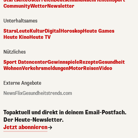
Community
Wetter
Newsletter
Unterhaltsames
Stars
Leute
Kultur
Digital
Horoskop
Heute Games
Heute Kino
Heute TV
Nützliches
Sport Datencenter
Gewinnspiele
Rezepte
Gesundheit
Wohnen
Verkehrsmeldungen
Motor
Reisen
Video
Externe Angebote
NewsFlix
Gesundheitstrends.com
Topaktuell und direkt in deinem Email-Postfach.
Der Heute-Newsletter.
Jetzt abonnieren