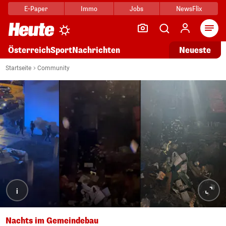
E-Paper
Immo
Jobs
NewsFlix
Arti
Österreich
Sport
Nachrichten
Neueste
Startseite
Community
i
Nachts im Gemeindebau