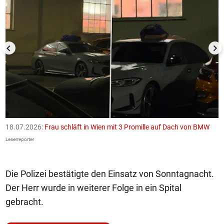
18.07.2026:
Frau schläft in Wien mit 3 Promille auf Dach von BMW
1
F
Leserreporter
Le
Die Polizei bestätigte den Einsatz von Sonntagnacht.
Der Herr wurde in weiterer Folge in ein Spital
gebracht.