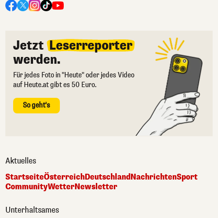
Jetzt
Leserreporter
werden.
Für jedes Foto in "Heute" oder jedes Video
auf Heute.at gibt es 50 Euro.
So geht's
Aktuelles
Startseite
Österreich
Deutschland
Nachrichten
Sport
Community
Wetter
Newsletter
Unterhaltsames