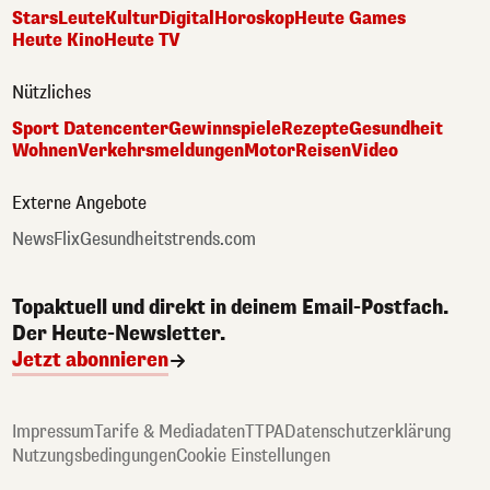
Stars
Leute
Kultur
Digital
Horoskop
Heute Games
Heute Kino
Heute TV
Nützliches
Sport Datencenter
Gewinnspiele
Rezepte
Gesundheit
Wohnen
Verkehrsmeldungen
Motor
Reisen
Video
Externe Angebote
NewsFlix
Gesundheitstrends.com
Topaktuell und direkt in deinem Email-Postfach.
Der Heute-Newsletter.
Jetzt abonnieren
Impressum
Tarife & Mediadaten
TTPA
Datenschutzerklärung
Nutzungsbedingungen
Cookie Einstellungen