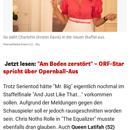
So sieht Charlotte (Kristin Davis) in der neuen Staffel aus.
M
z
WarnerMedia Direct LLC., Sky
Wa
Jetzt lesen:
"Am Boden zerstört" – ORF-Star
spricht über Opernball-Aus
Trotz Serientod hätte "Mr. Big" eigentlich nochmal im
Staffelfinale "And Just Like That..." vorkommen
sollen. Aufgrund der Meldungen gegen den
Schauspieler soll er jedoch rausgeschnitten worden
sein. Chris Noths Rolle in "The Equalizer" musste
ebenfalls dran glauben. Auch
Queen Latifah
(52)