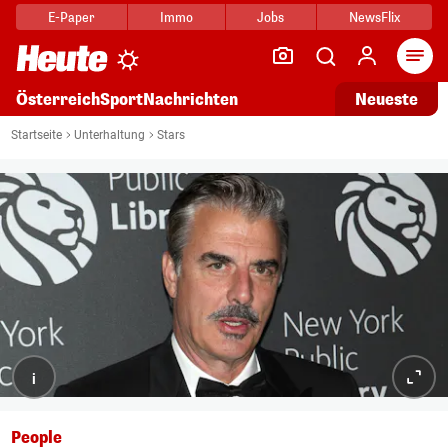
E-Paper
Immo
Jobs
NewsFlix
Arti
Österreich
Sport
Nachrichten
Neueste
Startseite
Unterhaltung
Stars
i
People