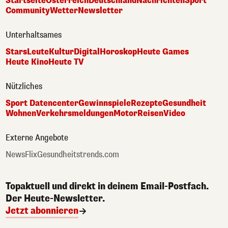
Startseite
Österreich
Deutschland
Nachrichten
Sport
Community
Wetter
Newsletter
Unterhaltsames
Stars
Leute
Kultur
Digital
Horoskop
Heute Games
Heute Kino
Heute TV
Nützliches
Sport Datencenter
Gewinnspiele
Rezepte
Gesundheit
Wohnen
Verkehrsmeldungen
Motor
Reisen
Video
Externe Angebote
NewsFlix
Gesundheitstrends.com
Topaktuell und direkt in deinem Email-Postfach.
Der Heute-Newsletter.
Jetzt abonnieren