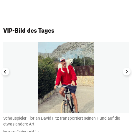
VIP-Bild des Tages
1/50
Schauspieler Florian David Fitz transportiert seinen Hund auf die
D
etwas andere Art.
L
Instagram/florian.david.fitz
In