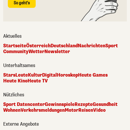
So geht's
Aktuelles
Startseite
Österreich
Deutschland
Nachrichten
Sport
Community
Wetter
Newsletter
Unterhaltsames
Stars
Leute
Kultur
Digital
Horoskop
Heute Games
Heute Kino
Heute TV
Nützliches
Sport Datencenter
Gewinnspiele
Rezepte
Gesundheit
Wohnen
Verkehrsmeldungen
Motor
Reisen
Video
Externe Angebote