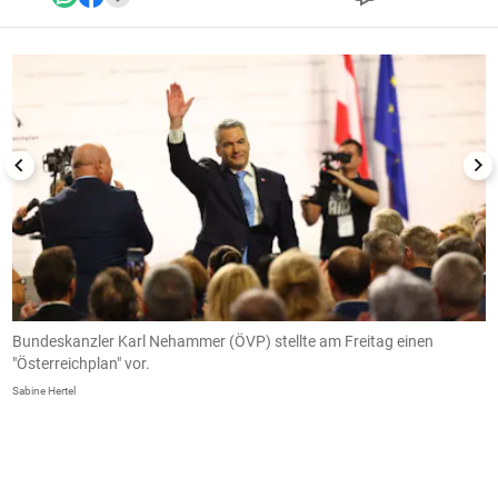
1/28
Bundeskanzler Karl Nehammer (ÖVP) stellte am Freitag einen
A
"Österreichplan" vor.
Sa
Sabine Hertel