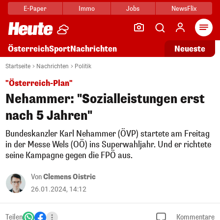
E-Paper
Immo
Jobs
NewsFlix
Arti
Österreich
Sport
Nachrichten
Neueste
Startseite
Nachrichten
Politik
"Österreich-Plan"
Nehammer: "Sozialleistungen erst
nach 5 Jahren"
Bundeskanzler Karl Nehammer (ÖVP) startete am Freitag
in der Messe Wels (OÖ) ins Superwahljahr. Und er richtete
seine Kampagne gegen die FPÖ aus.
Von
Clemens Oistric
26.01.2024, 14:12
Teilen
Kommentare