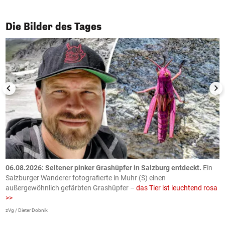
1/50
Die Bilder des Tages
06.08.2026: Seltener pinker Grashüpfer in Salzburg entdeckt.
Ein
0
Salzburger Wanderer fotografierte in Muhr (S) einen
S
außergewöhnlich gefärbten Grashüpfer –
das Tier ist leuchtend rosa
U
>>
AP
zVg / Dieter Dobnik