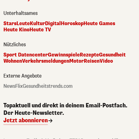
Unterhaltsames
Stars
Leute
Kultur
Digital
Horoskop
Heute Games
Heute Kino
Heute TV
Nützliches
Sport Datencenter
Gewinnspiele
Rezepte
Gesundheit
Wohnen
Verkehrsmeldungen
Motor
Reisen
Video
Externe Angebote
NewsFlix
Gesundheitstrends.com
Topaktuell und direkt in deinem Email-Postfach.
Der Heute-Newsletter.
Jetzt abonnieren