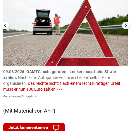
09.08.2026: ÖAMTC nicht gerufen - Lenker muss hohe Strafe
0
en
zahlen.
Nach einer Autopanne wollte ein Lenker selbst Hilfe
H
organisieren.
Das reichte nicht: Nach einem rechtskräftigen Urteil
u
muss er nun 130 Euro zahlen >>>
m
Getty Images/iStockphoto
Fa
(Mit Material von AFP)
Jetzt kommentieren