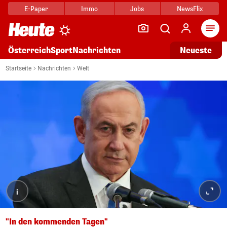
E-Paper
Immo
Jobs
NewsFlix
Arti
Österreich
Sport
Nachrichten
Neueste
Startseite
Nachrichten
Welt
i
"In den kommenden Tagen"