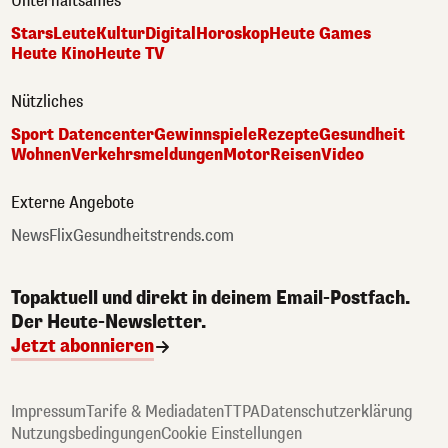
Unterhaltsames
Stars
Leute
Kultur
Digital
Horoskop
Heute Games
Heute Kino
Heute TV
Nützliches
Sport Datencenter
Gewinnspiele
Rezepte
Gesundheit
Wohnen
Verkehrsmeldungen
Motor
Reisen
Video
Externe Angebote
NewsFlix
Gesundheitstrends.com
Topaktuell und direkt in deinem Email-Postfach.
Der Heute-Newsletter.
Jetzt abonnieren
Impressum
Tarife & Mediadaten
TTPA
Datenschutzerklärung
Nutzungsbedingungen
Cookie Einstellungen