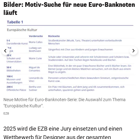
Bilder: Motiv-Suche für neue Euro-Banknoten
1/2
läuft
Neue Motive für Euro-Banknoten-Serie: Die Auswahl zum Thema
N
"Europäische Kultur".
"
EZB
E
2025 wird die EZB eine Jury einsetzen und einen
Wettbewerb für Designer aus der gesamten