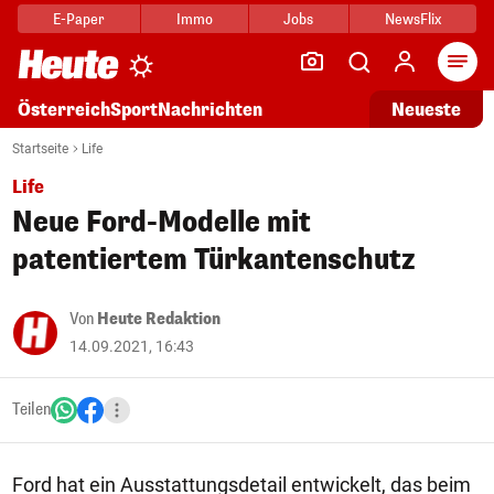
E-Paper
Immo
Jobs
NewsFlix
Arti
Österreich
Sport
Nachrichten
Neueste
Startseite
Life
Life
Neue Ford-Modelle mit
patentiertem Türkantenschutz
Von
Heute Redaktion
14.09.2021, 16:43
Teilen
Ford hat ein Ausstattungsdetail entwickelt, das beim