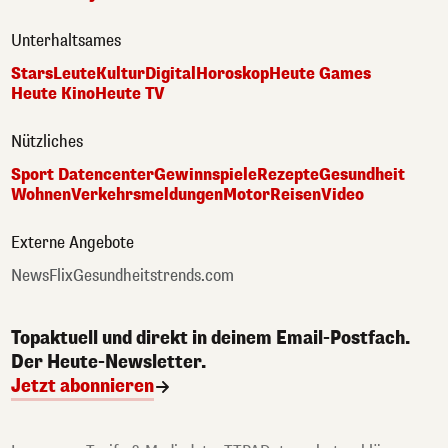
Unterhaltsames
Stars
Leute
Kultur
Digital
Horoskop
Heute Games
Heute Kino
Heute TV
Nützliches
Sport Datencenter
Gewinnspiele
Rezepte
Gesundheit
Wohnen
Verkehrsmeldungen
Motor
Reisen
Video
Externe Angebote
NewsFlix
Gesundheitstrends.com
Topaktuell und direkt in deinem Email-Postfach.
Der Heute-Newsletter.
Jetzt abonnieren