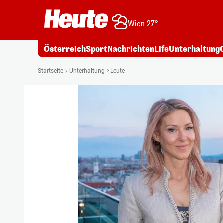
Wien 27°
Österreich
Sport
Nachrichten
Life
Unterhaltung
Startseite
Unterhaltung
Leute
über die Liebe" fetchpriority="high" /