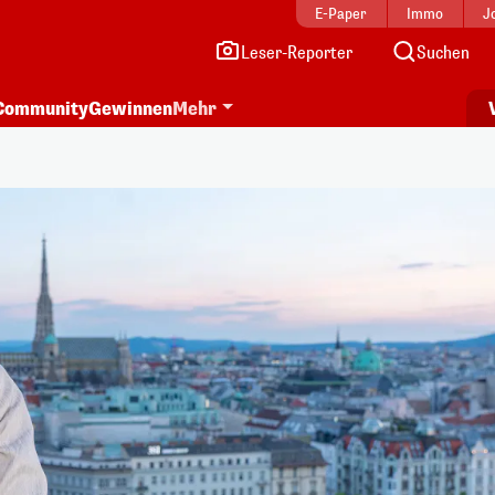
E-Paper
Immo
J
Leser-Reporter
Suchen
Community
Gewinnen
Mehr
>