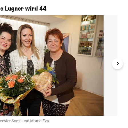
e Lugner wird 44
hwester Sonja und Mama Eva.
Eine 
Name