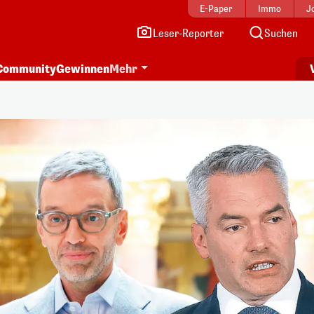
E-Paper
Immo
J
Leser-Reporter
Suchen
Community
Gewinnen
Mehr