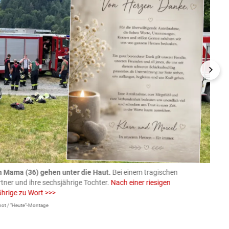
n Mama (36) gehen unter die Haut.
Bei einem tragischen
07.08
rtner und ihre sechsjährige Tochter.
Nach einer riesigen
charm
ährige zu Wort >>>
Larissa 
ot / "Heute"-Montage