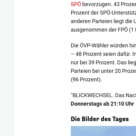
SPÖ
bevorzugen. 43 Prozent
Prozent der SPÖ-Unterstütz
anderen Parteien liegt die 
ausgenommen der FPÖ (1 P
Die ÖVP-Wähler würden hin
– 48 Prozent seien dafür. 
nur bei 39 Prozent. Das lie
Parteien bei unter 20 Proz
(96 Prozent).
"BLICKWECHSEL. Das Nach
Donnerstags ab 21:10 Uhr 
1/56
Die Bilder des Tages