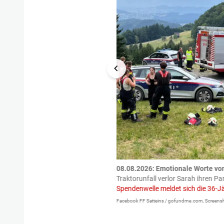
tzte.
Zu einem tragischen
08.08.2026: Emotionale Worte vo
igen gekommen.
Bei einem Frontal-
Traktorunfall verlor Sarah ihren Pa
Spendenwelle meldet sich die 36-J
Facebook FF Satteins / gofundme.com, Screensh