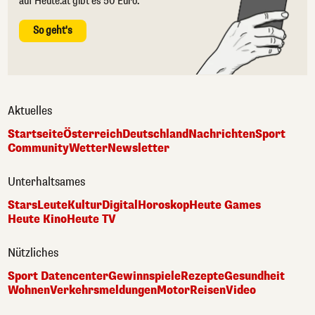
auf Heute.at gibt es 50 Euro.
So geht's
Aktuelles
Startseite
Österreich
Deutschland
Nachrichten
Sport
Community
Wetter
Newsletter
Unterhaltsames
Stars
Leute
Kultur
Digital
Horoskop
Heute Games
Heute Kino
Heute TV
Nützliches
Sport Datencenter
Gewinnspiele
Rezepte
Gesundheit
Wohnen
Verkehrsmeldungen
Motor
Reisen
Video