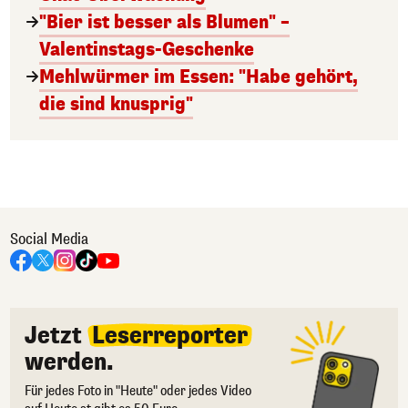
"Bier ist besser als Blumen" –
Valentinstags-Geschenke
Mehlwürmer im Essen: "Habe gehört,
die sind knusprig"
Social Media
Jetzt
Leserreporter
werden.
Für jedes Foto in "Heute" oder jedes Video