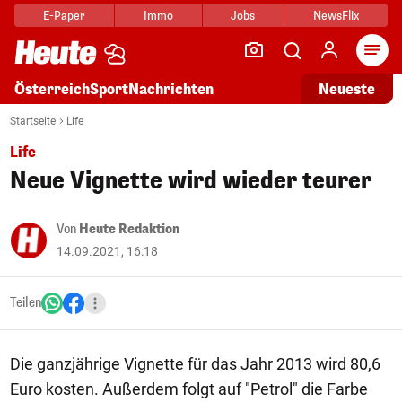
E-Paper
Immo
Jobs
NewsFlix
Arti
Österreich
Sport
Nachrichten
Neueste
Startseite
Life
Life
Neue Vignette wird wieder teurer
Von
Heute Redaktion
14.09.2021, 16:18
Teilen
Die ganzjährige Vignette für das Jahr 2013 wird 80,6
Euro kosten. Außerdem folgt auf "Petrol" die Farbe