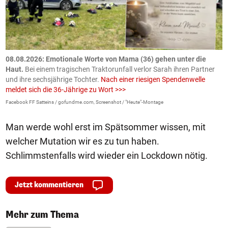
m
08.08.2026: Emotionale Worte von Mama (36) gehen unter die
0
Haut.
Bei einem tragischen Traktorunfall verlor Sarah ihren Partner
B
und ihre sechsjährige Tochter.
Nach einer riesigen Spendenwelle
S
meldet sich die 36-Jährige zu Wort >>>
La
Facebook FF Satteins / gofundme.com, Screenshot / "Heute"-Montage
Man werde wohl erst im Spätsommer wissen, mit
welcher Mutation wir es zu tun haben.
Schlimmstenfalls wird wieder ein Lockdown nötig.
Jetzt kommentieren
Mehr zum Thema