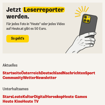
Jetzt
Leserreporter
werden.
Für jedes Foto in "Heute" oder jedes Video
auf Heute.at gibt es 50 Euro.
So geht's
Aktuelles
Startseite
Österreich
Deutschland
Nachrichten
Sport
Community
Wetter
Newsletter
Unterhaltsames
Stars
Leute
Kultur
Digital
Horoskop
Heute Games
Heute Kino
Heute TV