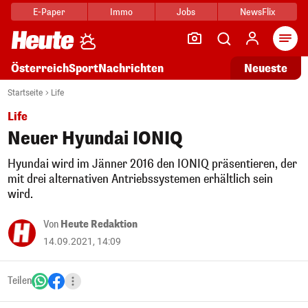
E-Paper
Immo
Jobs
NewsFlix
Arti
Österreich
Sport
Nachrichten
Neueste
Startseite
Life
Life
Neuer Hyundai IONIQ
Hyundai wird im Jänner 2016 den IONIQ präsentieren, der
mit drei alternativen Antriebssystemen erhältlich sein
wird.
Von
Heute Redaktion
14.09.2021, 14:09
Teilen