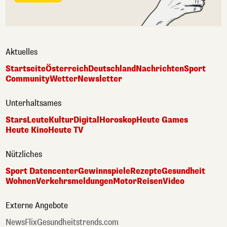
Aktuelles
Startseite
Österreich
Deutschland
Nachrichten
Sport
Community
Wetter
Newsletter
Unterhaltsames
Stars
Leute
Kultur
Digital
Horoskop
Heute Games
Heute Kino
Heute TV
Nützliches
Sport Datencenter
Gewinnspiele
Rezepte
Gesundheit
Wohnen
Verkehrsmeldungen
Motor
Reisen
Video
Externe Angebote
NewsFlix
Gesundheitstrends.com