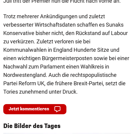
Juli tritt der Premier nun die Flucht nach vorne an.
Trotz mehrerer Ankündigungen und zuletzt
verbesserter Wirtschaftsdaten schaffen es Sunaks
Konservative bisher nicht, den Rückstand auf Labour
zu verkürzen. Zuletzt verloren sie bei
Kommunalwahlen in England Hunderte Sitze und
einen wichtigen Bürgermeisterposten sowie bei einer
Nachwahl zum Parlament einen Wahlkreis in
Nordwestengland. Auch die rechtspopulistische
Partei Reform UK, die frühere Brexit-Partei, setzt die
Tories zunehmend unter Druck.
Jetzt kommentieren
1/50
Die Bilder des Tages