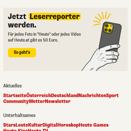
Jetzt
Leserreporter
werden.
Für jedes Foto in "Heute" oder jedes Video
auf Heute.at gibt es 50 Euro.
So geht's
Aktuelles
Startseite
Österreich
Deutschland
Nachrichten
Sport
Community
Wetter
Newsletter
Unterhaltsames
Stars
Leute
Kultur
Digital
Horoskop
Heute Games
Heute Kino
Heute TV