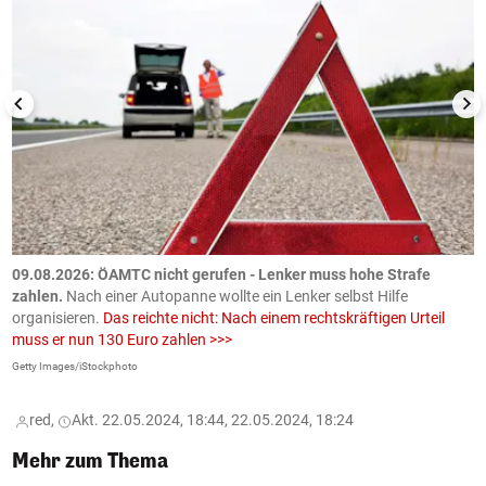
09.08.2026: ÖAMTC nicht gerufen - Lenker muss hohe Strafe
0
en
zahlen.
Nach einer Autopanne wollte ein Lenker selbst Hilfe
H
organisieren.
Das reichte nicht: Nach einem rechtskräftigen Urteil
u
muss er nun 130 Euro zahlen >>>
m
Getty Images/iStockphoto
Fa
red,
Akt. 22.05.2024, 18:44, 22.05.2024, 18:24
Mehr zum Thema