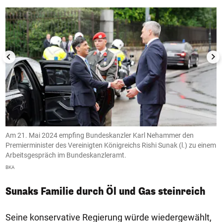
Am 21. Mai 2024 empfing Bundeskanzler Karl Nehammer den
A
em
Premierminister des Vereinigten Königreichs Rishi Sunak (l.) zu einem
P
Arbeitsgespräch im Bundeskanzleramt.
A
BKA
B
Sunaks Familie durch Öl und Gas steinreich
Seine konservative Regierung würde wiedergewählt,