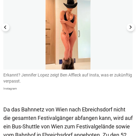
Erkannt? Jennifer Lopez zeigt Ben Affleck auf Insta, was er zukünftig
B
verpasst.
I
Instagram
In
Da das Bahnnetz von Wien nach Ebreichsdorf nicht
die gesamten Festivalgänger abfangen kann, wird auf
ein Bus-Shuttle von Wien zum Festivalgelände sowie
vom Bahnhof in Ebreichsdorf angeboten. Zu den 52