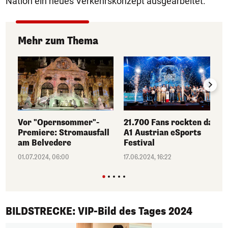
Nation ein neues Verkehrskonzept ausgearbeitet.
Mehr zum Thema
Vor "Opernsommer"-
21.700 Fans rockten das
Premiere: Stromausfall
A1 Austrian eSports
am Belvedere
Festival
01.07.2024, 06:00
17.06.2024, 16:22
1/50
BILDSTRECKE: VIP-Bild des Tages 2024