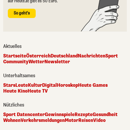
auf Heute.at gibt es 50 Euro.
So geht's
Aktuelles
Startseite
Österreich
Deutschland
Nachrichten
Sport
Community
Wetter
Newsletter
Unterhaltsames
Stars
Leute
Kultur
Digital
Horoskop
Heute Games
Heute Kino
Heute TV
Nützliches
Sport Datencenter
Gewinnspiele
Rezepte
Gesundheit
Wohnen
Verkehrsmeldungen
Motor
Reisen
Video