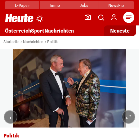
E-Paper
Immo
Jobs
NewsFlix
Arti
Österreich
Sport
Nachrichten
Neueste
Startseite
Nachrichten
Politik
i
Politik