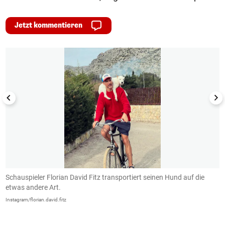
Jetzt kommentieren
1/50
Schauspieler Florian David Fitz transportiert seinen Hund auf die
D
etwas andere Art.
L
Instagram/florian.david.fitz
In