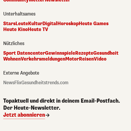
Unterhaltsames
Stars
Leute
Kultur
Digital
Horoskop
Heute Games
Heute Kino
Heute TV
Nützliches
Sport Datencenter
Gewinnspiele
Rezepte
Gesundheit
Wohnen
Verkehrsmeldungen
Motor
Reisen
Video
Externe Angebote
NewsFlix
Gesundheitstrends.com
Topaktuell und direkt in deinem Email-Postfach.
Der Heute-Newsletter.
Jetzt abonnieren