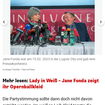
Jane Fonda war am 15.02. 2023 in der Lugner City und gab eine
R
Pressekonferenz.
L
Andreas Tischler / Vienna Press
An
Mehr lesen:
Lady in Weiß – Jane Fonda zeigt
ihr Opernballkleid
Die Partystimmung sollte dann doch nicht davon