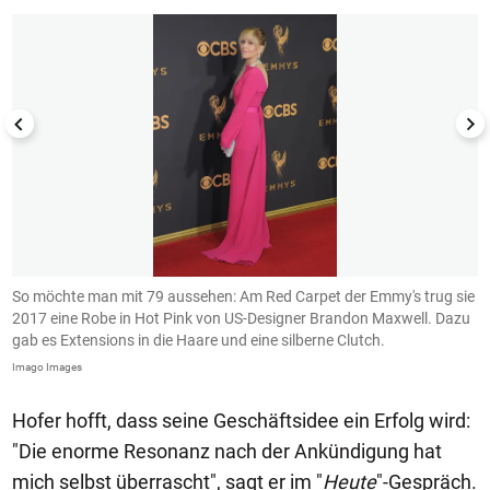
rd
So möchte man mit 79 aussehen: Am Red Carpet der Emmy's trug sie
J
2017 eine Robe in Hot Pink von US-Designer Brandon Maxwell. Dazu
Im
gab es Extensions in die Haare und eine silberne Clutch.
Imago Images
Hofer hofft, dass seine Geschäftsidee ein Erfolg wird:
"Die enorme Resonanz nach der Ankündigung hat
mich selbst überrascht", sagt er im "
Heute
"-Gespräch.