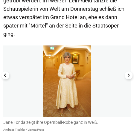
getrübt werden. Im weißen Leih-Kleid tanzte die
Schauspielerin von Welt am Donnerstag schließlich
etwas verspätet im Grand Hotel an, ehe es dann
später mit "Mörtel" an der Seite in die Staatsoper
ging.
1/6
Jane Fonda zeigt ihre Opernball-Robe ganz in Weiß.
R
Andreas Tischler / Vienna Press
An