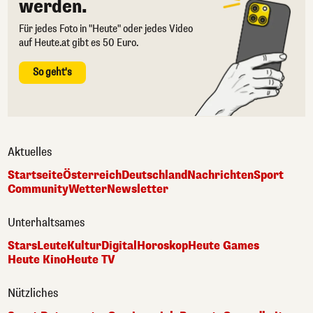
werden.
Für jedes Foto in "Heute" oder jedes Video
auf Heute.at gibt es 50 Euro.
So geht's
Aktuelles
Startseite
Österreich
Deutschland
Nachrichten
Sport
Community
Wetter
Newsletter
Unterhaltsames
Stars
Leute
Kultur
Digital
Horoskop
Heute Games
Heute Kino
Heute TV
Nützliches