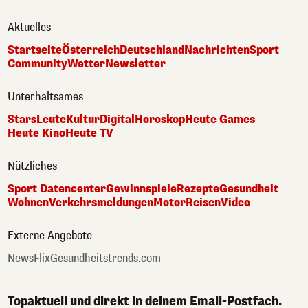
Aktuelles
Startseite
Österreich
Deutschland
Nachrichten
Sport
Community
Wetter
Newsletter
Unterhaltsames
Stars
Leute
Kultur
Digital
Horoskop
Heute Games
Heute Kino
Heute TV
Nützliches
Sport Datencenter
Gewinnspiele
Rezepte
Gesundheit
Wohnen
Verkehrsmeldungen
Motor
Reisen
Video
Externe Angebote
NewsFlix
Gesundheitstrends.com
Topaktuell und direkt in deinem Email-Postfach.