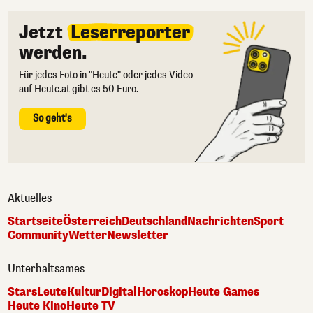
Jetzt
Leserreporter
werden.
Für jedes Foto in "Heute" oder jedes Video
auf Heute.at gibt es 50 Euro.
So geht's
Aktuelles
Startseite
Österreich
Deutschland
Nachrichten
Sport
Community
Wetter
Newsletter
Unterhaltsames
Stars
Leute
Kultur
Digital
Horoskop
Heute Games
Heute Kino
Heute TV