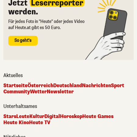
Jetzt
Leserreporter
werden.
Für jedes Foto in "Heute" oder jedes Video
auf Heute.at gibt es 50 Euro.
So geht's
Aktuelles
Startseite
Österreich
Deutschland
Nachrichten
Sport
Community
Wetter
Newsletter
Unterhaltsames
Stars
Leute
Kultur
Digital
Horoskop
Heute Games
Heute Kino
Heute TV