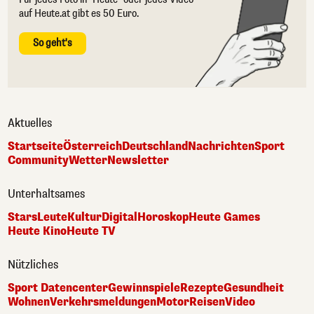
auf Heute.at gibt es 50 Euro.
So geht's
Aktuelles
Startseite
Österreich
Deutschland
Nachrichten
Sport
Community
Wetter
Newsletter
Unterhaltsames
Stars
Leute
Kultur
Digital
Horoskop
Heute Games
Heute Kino
Heute TV
Nützliches
Sport Datencenter
Gewinnspiele
Rezepte
Gesundheit
Wohnen
Verkehrsmeldungen
Motor
Reisen
Video