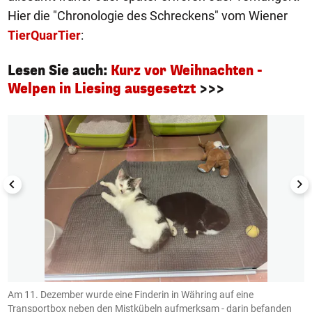
Hier die "Chronologie des Schreckens" vom Wiener
TierQuarTier
:
Lesen Sie auch:
Kurz vor Weihnachten -
Welpen in Liesing ausgesetzt
>>>
1/5
Am 11. Dezember wurde eine Finderin in Währing auf eine
A
Transportbox neben den Mistkübeln aufmerksam - darin befanden
W