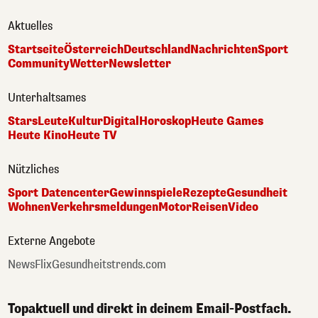
Aktuelles
Startseite
Österreich
Deutschland
Nachrichten
Sport
Community
Wetter
Newsletter
Unterhaltsames
Stars
Leute
Kultur
Digital
Horoskop
Heute Games
Heute Kino
Heute TV
Nützliches
Sport Datencenter
Gewinnspiele
Rezepte
Gesundheit
Wohnen
Verkehrsmeldungen
Motor
Reisen
Video
Externe Angebote
NewsFlix
Gesundheitstrends.com
Topaktuell und direkt in deinem Email-Postfach.