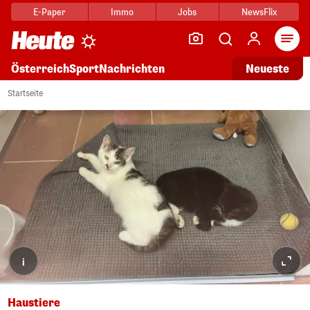
E-Paper
Immo
Jobs
NewsFlix
Arti
Österreich
Sport
Nachrichten
Neueste
Startseite
i
Haustiere