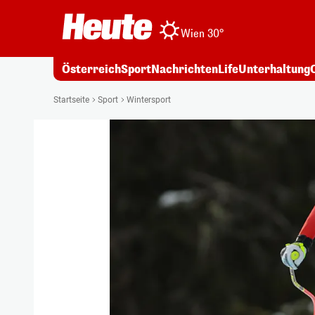
Wien 30°
Österreich
Sport
Nachrichten
Life
Unterhaltung
Startseite
Sport
Wintersport