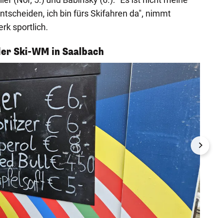
tscheiden, ich bin fürs Skifahren da", nimmt
k sportlich.
 der Ski-WM in Saalbach