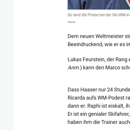
uro
So sind die Preise bei der Ski-WM i
Heute
Dem neuen Weltmeister str
Beeindruckend, wie er es 
Lukas Feurstein, der Rang e
Anm.
) kann den Marco scho
Dass Haaser nur 24 Stund
Ricarda aufs WM-Podest ras
dann er. Raphi ist eiskalt,
Er ist ein genialer Skifahre
haben ihm die Trainer auc