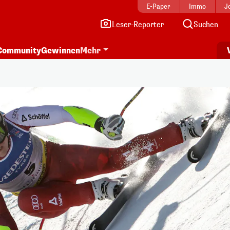
E-Paper
Immo
J
Leser-Reporter
Suchen
Community
Gewinnen
Mehr