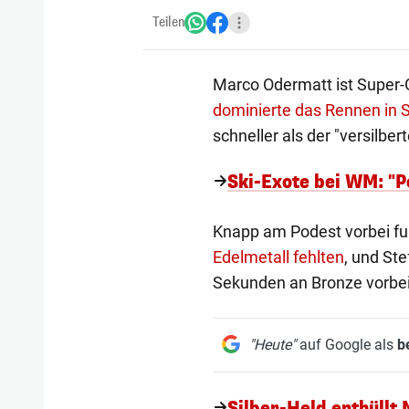
Teilen
Marco Odermatt ist Super-G
dominierte das Rennen in
schneller als der "versilbe
Ski-Exote bei WM: "Po
Knapp am Podest vorbei fu
Edelmetall fehlten
, und St
Sekunden an Bronze vorbei
"Heute"
auf Google als
b
Silber-Held enthüllt