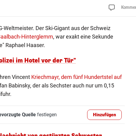
Kommen
-Weltmeister. Der Ski-Gigant aus der Schweiz
 Saalbach-Hinterglemm
, war exakt eine Sekunde
rte" Raphael Haaser.
lizei im Hotel vor der Tür"
hren Vincent
Kriechmayr, dem fünf Hundertstel auf
efan Babinsky, der als Sechster auch nur um 0,15
fuhr.
evorzugte Quelle
festlegen
Hinzufügen
 Nachricht von gestürzter Schwester