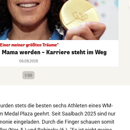
"Einer meiner größten Träume"
l Mama werden – Karriere steht im Weg
06.08.2026
1/89
 wurden stets die besten sechs Athleten eines WM-
Medal Plaza geehrt. Seit Saalbach 2025 sind nur
monie eingeladen. Durch die Finger schauen somit
ler (Nor, 5.) und Babinsky (6.). "Es ist nicht meine