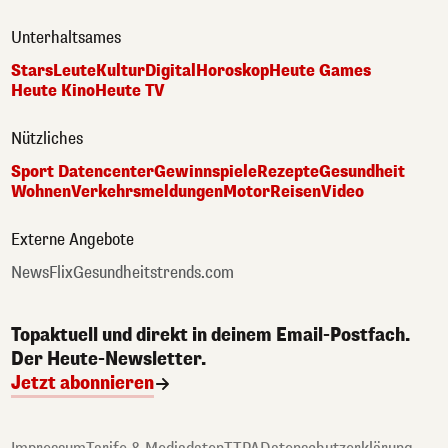
Unterhaltsames
Stars
Leute
Kultur
Digital
Horoskop
Heute Games
Heute Kino
Heute TV
Nützliches
Sport Datencenter
Gewinnspiele
Rezepte
Gesundheit
Wohnen
Verkehrsmeldungen
Motor
Reisen
Video
Externe Angebote
NewsFlix
Gesundheitstrends.com
Topaktuell und direkt in deinem Email-Postfach.
Der Heute-Newsletter.
Jetzt abonnieren