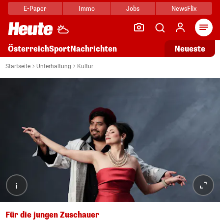
E-Paper
Immo
Jobs
NewsFlix
Arti
Österreich
Sport
Nachrichten
Neueste
Startseite
Unterhaltung
Kultur
i
Für die jungen Zuschauer