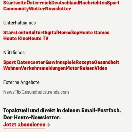
Startseite
Österreich
Deutschland
Nachrichten
Sport
Community
Wetter
Newsletter
Unterhaltsames
Stars
Leute
Kultur
Digital
Horoskop
Heute Games
Heute Kino
Heute TV
Nützliches
Sport Datencenter
Gewinnspiele
Rezepte
Gesundheit
Wohnen
Verkehrsmeldungen
Motor
Reisen
Video
Externe Angebote
NewsFlix
Gesundheitstrends.com
Topaktuell und direkt in deinem Email-Postfach.
Der Heute-Newsletter.
Jetzt abonnieren