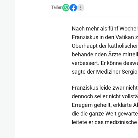
Teilen
Nach mehr als fünf Wochen 
Franziskus in den Vatikan 
Oberhaupt der katholischen 
behandelnden Ärzte mitteilt
verbessert. Er könne deswe
sagte der Mediziner Sergio A
Franziskus leide zwar nich
dennoch sei er nicht volls
Erregern geheilt, erklärte A
die die ganze Welt gewart
leitete er das medizinisch