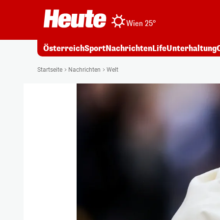
Wien 25°
Österreich
Sport
Nachrichten
Life
Unterhaltung
Startseite
Nachrichten
Welt