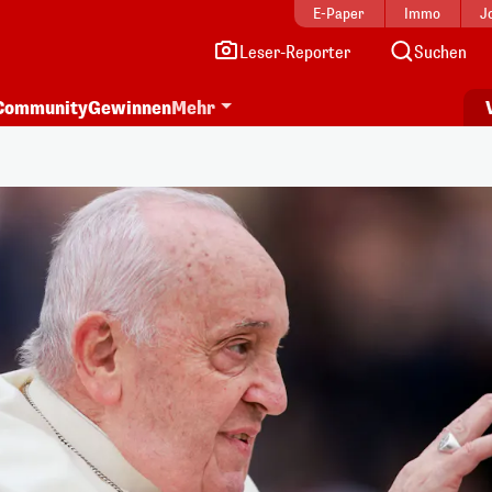
E-Paper
Immo
J
Leser-Reporter
Suchen
Community
Gewinnen
Mehr