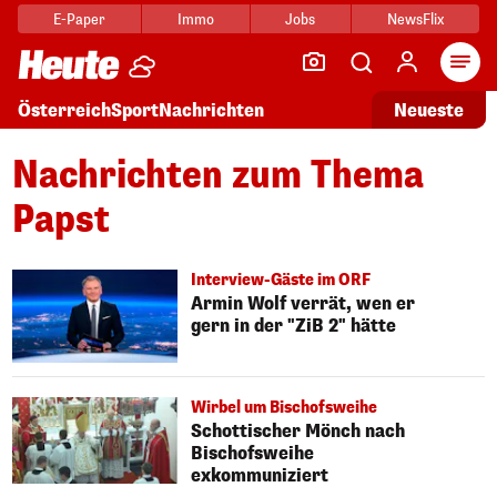
E-Paper
Immo
Jobs
NewsFlix
Arti
Österreich
Sport
Nachrichten
Neueste
Nachrichten zum Thema
Papst
Interview-Gäste im ORF
Armin Wolf verrät, wen er
gern in der "ZiB 2" hätte
Wirbel um Bischofsweihe
Schottischer Mönch nach
Bischofsweihe
exkommuniziert