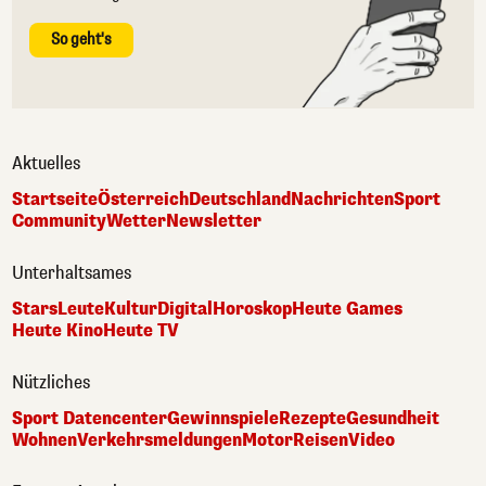
So geht's
Aktuelles
Startseite
Österreich
Deutschland
Nachrichten
Sport
Community
Wetter
Newsletter
Unterhaltsames
Stars
Leute
Kultur
Digital
Horoskop
Heute Games
Heute Kino
Heute TV
Nützliches
Sport Datencenter
Gewinnspiele
Rezepte
Gesundheit
Wohnen
Verkehrsmeldungen
Motor
Reisen
Video