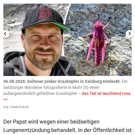
06.08.2026: Seltener pinker Grashüpfer in Salzburg entdeckt.
Ein
0
Salzburger Wanderer fotografierte in Muhr (S) einen
S
außergewöhnlich gefärbten Grashüpfer –
das Tier ist leuchtend rosa
U
>>
AP
zVg / Dieter Dobnik
Der Papst wird wegen einer beidseitigen
Lungenentzündung behandelt. In der Öffentlichkeit ist