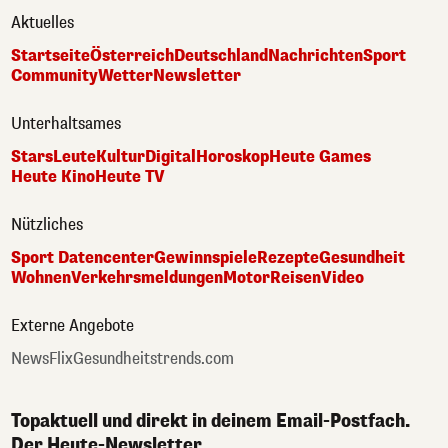
Aktuelles
Startseite
Österreich
Deutschland
Nachrichten
Sport
Community
Wetter
Newsletter
Unterhaltsames
Stars
Leute
Kultur
Digital
Horoskop
Heute Games
Heute Kino
Heute TV
Nützliches
Sport Datencenter
Gewinnspiele
Rezepte
Gesundheit
Wohnen
Verkehrsmeldungen
Motor
Reisen
Video
Externe Angebote
NewsFlix
Gesundheitstrends.com
Topaktuell und direkt in deinem Email-Postfach.
Der Heute-Newsletter.