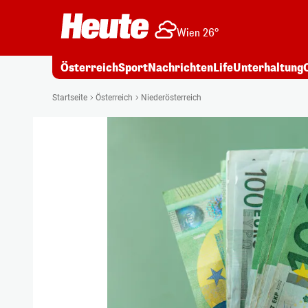
Wien 26°
Österreich
Sport
Nachrichten
Life
Unterhaltung
Startseite
Österreich
Niederösterreich