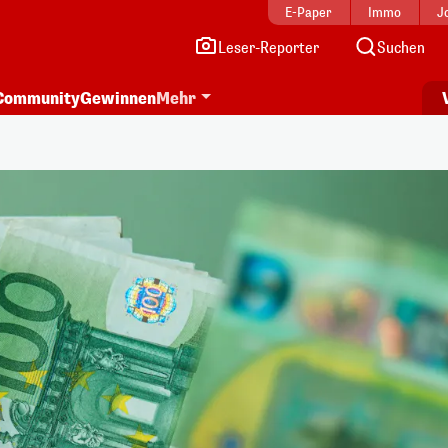
E-Paper
Immo
J
Leser-Reporter
Suchen
Community
Gewinnen
Mehr