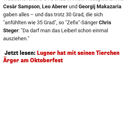
Cesàr Sampson
,
Leo Aberer
und
Georgij Makazaria
gaben alles – und das trotz 30 Grad, die sich
"anfühlten wie 35 Grad", so "Zefix"-Sänger
Chris
Steger
: "Da darf man das Leiberl schon einmal
ausziehen."
Jetzt lesen:
Lugner hat mit seinen Tierchen
Ärger am Oktoberfest