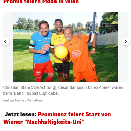
Promis feiern Mode in Wien
1/6
Christian Stani (Alle Achtung), Cesàr Sampson & Leo Aberer waren
R
beim "Band Fußball Cup" dabei.
m
Andreas Tischler / ViennaPress
An
Jetzt lesen:
Prominenz feiert Start von
Wiener "Nachhaltigkeits-Uni"