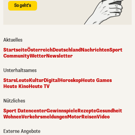
So geht's
Aktuelles
Startseite
Österreich
Deutschland
Nachrichten
Sport
Community
Wetter
Newsletter
Unterhaltsames
Stars
Leute
Kultur
Digital
Horoskop
Heute Games
Heute Kino
Heute TV
Nützliches
Sport Datencenter
Gewinnspiele
Rezepte
Gesundheit
Wohnen
Verkehrsmeldungen
Motor
Reisen
Video
Externe Angebote