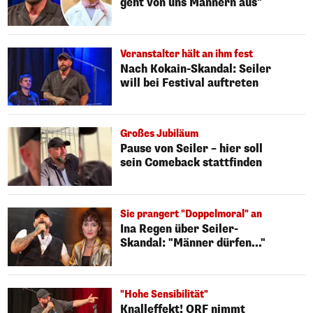
geht von uns Männern aus"
Veranstalter hält an ihm fest
Nach Kokain-Skandal: Seiler
will bei Festival auftreten
Großes Jubiläum
Pause von Seiler – hier soll
sein Comeback stattfinden
Sie prangert "Doppelmoral" an
Ina Regen über Seiler-
Skandal: "Männer dürfen..."
"Hohe Sensibilität"
Knalleffekt! ORF nimmt