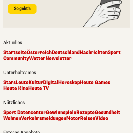
So geht's
Aktuelles
Startseite
Österreich
Deutschland
Nachrichten
Sport
Community
Wetter
Newsletter
Unterhaltsames
Stars
Leute
Kultur
Digital
Horoskop
Heute Games
Heute Kino
Heute TV
Nützliches
Sport Datencenter
Gewinnspiele
Rezepte
Gesundheit
Wohnen
Verkehrsmeldungen
Motor
Reisen
Video
Externe Angebote