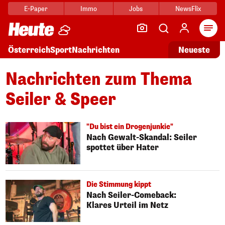
E-Paper
Immo
Jobs
NewsFlix
Arti
Österreich
Sport
Nachrichten
Neueste
Nachrichten zum Thema
Seiler & Speer
"Du bist ein Drogenjunkie"
Nach Gewalt-Skandal: Seiler
spottet über Hater
Die Stimmung kippt
Nach Seiler-Comeback:
Klares Urteil im Netz